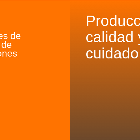
Producc
calidad 
es de
 de
cuidado
ones