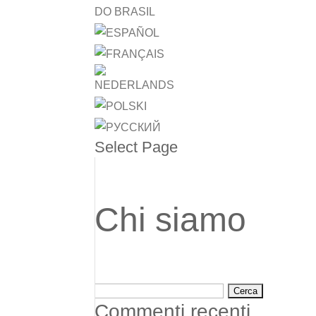
Select Page
Chi siamo
Ricerca
per:
Commenti recenti