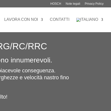
HOSCH
Note legali
Privacy Policy
LAVORA CON NOI
CONTATTI
R/RG/RC/RRC
ono innumerevoli.
 spiacevole conseguenza.
arghezze e velocità nastro fino
lto!