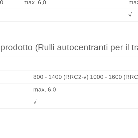
,0
max. 6,0
max
√
prodotto (Rulli autocentranti per il t
RRC2-v/RRC3-v
800 - 1400 (RRC2-v) 1000 - 1600 (RRC
max. 6,0
√