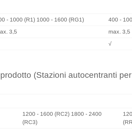
1/RG1
RR1/RR
00 - 1000 (R1) 1000 - 1600 (RG1)
400 - 10
ax. 3,5
max. 3,5
√
prodotto (Stazioni autocentranti per i
RC2/RC3
RR
1200 - 1600 (RC2) 1800 - 2400
120
(RC3)
(R