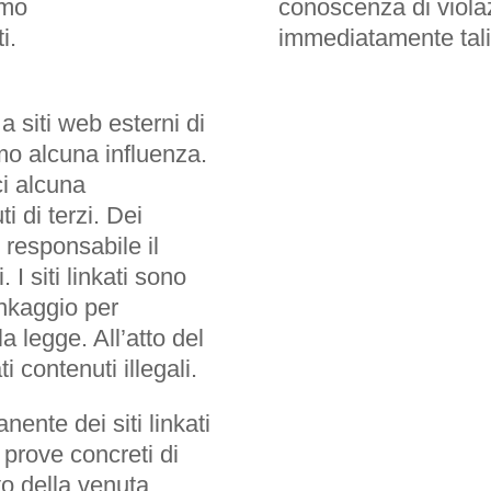
emo
conoscenza di viola
i.
immediatamente tali
a siti web esterni di
mo alcuna influenza.
i alcuna
i di terzi. Dei
e responsabile il
. I siti linkati sono
inkaggio per
la legge. All’atto del
i contenuti illegali.
ente dei siti linkati
 prove concreti di
to della venuta