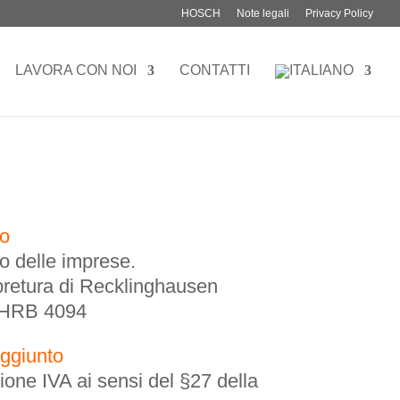
HOSCH
Note legali
Privacy Policy
LAVORA CON NOI
CONTATTI
ro
ro delle imprese.
: pretura di Recklinghausen
: HRB 4094
aggiunto
zione IVA ai sensi del §27 della