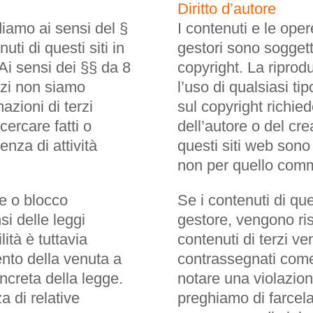
Diritto d’autore
diamo ai sensi del §
I contenuti e le oper
i di questi siti in
gestori sono soggett
 Ai sensi dei §§ da 8
copyright. La riprod
izi non siamo
l’uso di qualsiasi tipo
mazioni di terzi
sul copyright richied
ercare fatti o
dell’autore o del cr
enza di attività
questi siti web sono 
non per quello comm
ne o blocco
Se i contenuti di que
nsi delle leggi
gestore, vengono rispet
ità è tuttavia
contenuti di terzi 
ento della venuta a
contrassegnati come
ncreta della legge.
notare una violazione
a di relative
preghiamo di farcela