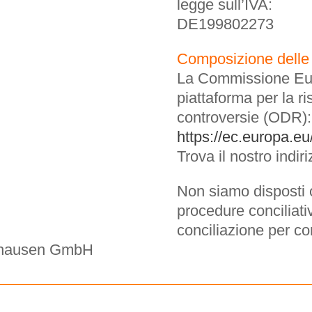
legge sull’IVA:
DE199802273
Composizione delle 
La Commissione Eur
piattaforma per la ri
controversie (ODR):
https://ec.europa.e
Trova il nostro indir
Non siamo disposti o
procedure conciliati
conciliazione per c
ghausen GmbH