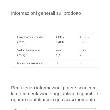
Informazioni generali sul prodotto
HD-
HD-PU-
Dati/Tipo
PU-L
L2
Larghezza nastro
600 -
1600 -
(mm)
2400
3200
Velocità nastro
max.
max.
(m/s)
5,5
7,5
Nastri reversibili
√
√
Per ulteriori informazioni potete scaricare
la documentazione aggiuntiva disponibile
oppure contattarci in qualsiasi momento.