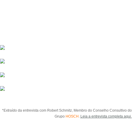
frequentemente visto nas corporações, mas de
posicionamento no mercado ao longo prazo,
muitas vezes de forma integrada. As pessoas nas
empresas familiares desfrutam de um lugar
especial neste aspecto.
*Extraído da entrevista com Robert Schmitz, Membro do Conselho Consultivo do
Grupo
HOSCH
.
Leia a entrevista completa aqui.