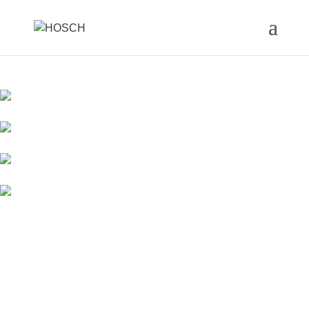
Empresas familiares são
diferentes
Na HOSCH, não se trata apenas de sucesso
econômico em curto prazo, como é