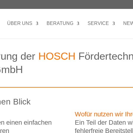
ÜBER UNS
BERATUNG
SERVICE
NE
rung der
HOSCH
Fördertechn
 GmbH
nen Blick
Wofür nutzen wir Ih
n einen einfachen
Ein Teil der Daten w
hren
fehlerfreie Bereitst