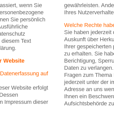
ssiert, wenn Sie
gewährleisten. Ande
Personenbezogene
Ihres Nutzerverhalt
enen Sie persönlich
Welche Rechte habe
Ausführliche
Sie haben jederzeit 
atenschutz
Auskunft über Herk
 diesem Text
Ihrer gespeicherte
lärung.
zu erhalten. Sie ha
r Website
Berichtigung, Sperr
Daten zu verlangen.
e Datenerfassung auf
Fragen zum Thema D
jederzeit unter der
eser Website erfolgt
Adresse an uns wen
 Dessen
Ihnen ein Beschwerd
m Impressum dieser
Aufsichtsbehörde zu