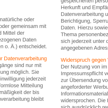
gespeicherten pers
Herkunft und Empfä
Datenverarbeitung u
 natürliche oder
Berichtigung, Sperr
n oder gemeinsam mit
Daten. Hierzu sowie
 Mittel der
Thema personenbez
bezogenen Daten
sich jederzeit unter
 o. Ä.) entscheidet.
angegebenen Adres
zur Datenverarbeitung
Widerspruch gegen 
gänge sind nur mit
Der Nutzung von i
gung möglich. Sie
Impressumspflicht v
inwilligung jederzeit
zur Übersendung von
formlose Mitteilung
angeforderter Werb
mäßigkeit der bis
Informationsmaterial
verarbeitung bleibt
widersprochen. Die 
sich ausdrücklich rec