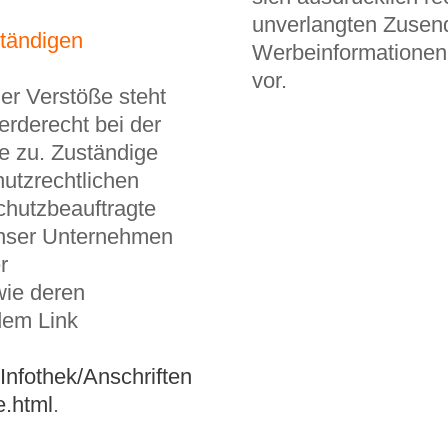
unverlangten Zusen
ständigen
Werbeinformationen
vor.
her Verstöße steht
rderecht bei der
e zu. Zuständige
utzrechtlichen
chutzbeauftragte
unser Unternehmen
r
wie deren
dem Link
Infothek/Anschriften
e.html
.