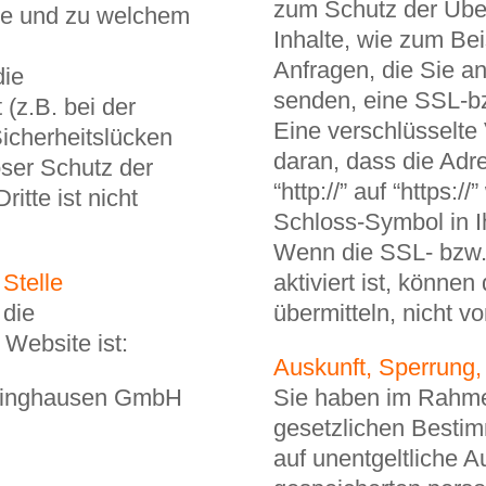
zum Schutz der Über
wie und zu welchem
Inhalte, wie zum Bei
Anfragen, die Sie an
die
senden, eine SSL-b
(z.B. bei der
Eine verschlüsselte
icherheitslücken
daran, dass die Adr
oser Schutz der
“http://” auf “https:
itte ist nicht
Schloss-Symbol in I
Wenn die SSL- bzw.
 Stelle
aktiviert ist, können
 die
übermitteln, nicht v
 Website ist:
Auskunft, Sperrung
linghausen GmbH
Sie haben im Rahme
gesetzlichen Bestim
auf unentgeltliche A