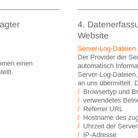
agter
4. Datenerfass
Website
Server-Log-Dateien
Der Provider der Sei
ehmen einen
automatisch Informa
ellt.
Server-Log-Dateien,
an uns übermittelt. D
/
Browsertyp und Br
/
verwendetes Betr
/
Referrer URL
/
Hostname des zug
/
Uhrzeit der Server
/
IP-Adresse