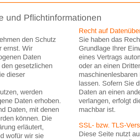
e und Pflichtinformationen
Recht auf Datenüber
 nehmen den Schutz
Sie haben das Recht
 ernst. Wir
Grundlage Ihrer Einw
zogenen Daten
eines Vertrags autom
 den gesetzlichen
oder an einen Dritte
e dieser
maschinenlesbaren 
lassen. Sofern Sie d
utzen, werden
Daten an einen ande
gene Daten erhoben.
verlangen, erfolgt d
d Daten, mit denen
machbar ist.
werden können. Die
SSL- bzw. TLS-Vers
rung erläutert,
Diese Seite nutzt a
 wofür wir sie