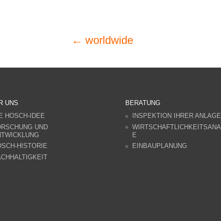
← worldwide
R UNS
BERATUNG
E HOSCH-IDEE
INSPEKTION IHRER ANLAGE
ORSCHUNG UND
WIRTSCHAFTLICHKEITSANA
NTWICKLUNG
E
SCH-HISTORIE
EINBAUPLANUNG
CHHALTIGKEIT